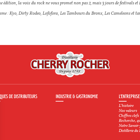
 édition, la voix du rock ne vous promet non pas 2, mais 3 jours de festivals et 
me : Kyo, Dirty Rodeo, Lofofora, Les Tambours du Bronx, Les Cameleons et ta
QUES DE DISTRIBUTEURS
INDUSTRIE & GASTRONOMIE
L’ENTREPRISE
L’histoire
Nos valeurs
Chiffres clefs
Recherche, qu
Notre Savoir-
Distillerie du