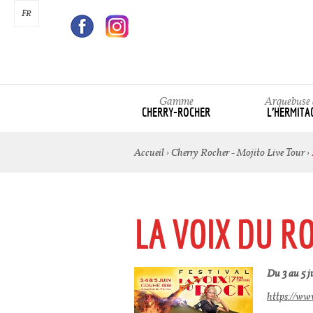
FR
Gamme
Arquebuse 
CHERRY-ROCHER
L’HERMITA
Accueil
›
Cherry Rocher - Mojito Live Tour
›
LA VOIX DU R
Du 3 au 5 j
https://ww