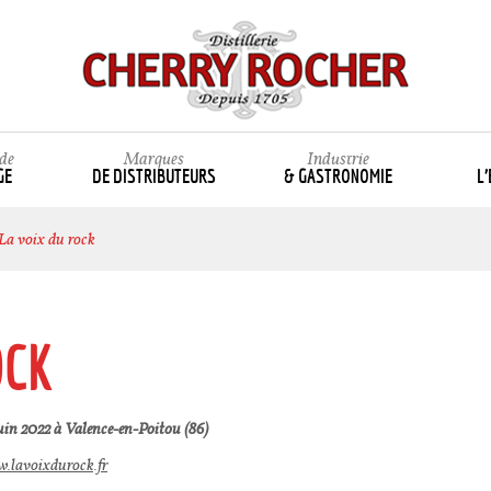
de
Marques
Industrie
GE
DE DISTRIBUTEURS
& GASTRONOMIE
L
La voix du rock
OCK
uin 2022 à Valence-en-Poitou (86)
w.lavoixdurock.fr