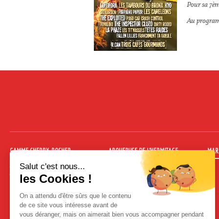
Pour sa 7ème
Au program
GAMME CHERRY-ROCHER
ARQUEBUSE DE L’HERMITAGE
MAR
Apéritifs de Fruits
Arquebuse 35cl
Absinthes
Arquebuse 70cl
Cocktails prêts-à-boire
Kit Arquebuse de l’Hermitage 10cl
Cocktail chaud
Crèmes de fruits Bouteille traditionnelle
Crèmes de fruits 35cl
Crèmes de fruits 70cl