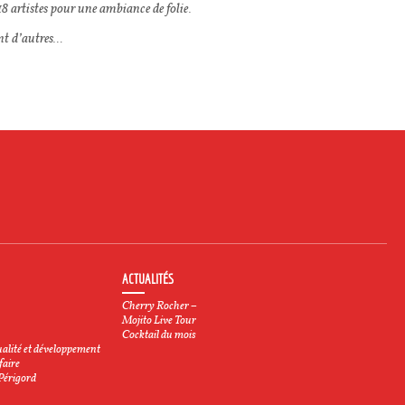
18 artistes pour une ambiance de folie.
nt d’autres…
ACTUALITÉS
Cherry Rocher –
Mojito Live Tour
Cocktail du mois
alité et développement
faire
 Périgord