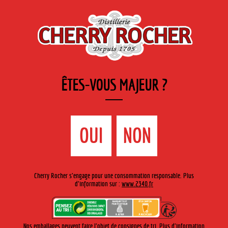
FR
Cherry-rocher - Alcool de fruits ( crème, liqueurs et spiritueux ) et extraits aromatiques
de plantes
ÊTES-VOUS MAJEUR ?
MENU
La Boutique
Contact
Accueil
›
L’entreprise ›
Chiffres clefs
OUI
NON
CHIFFRES CLEFS
Cherry Rocher s'engage pour une consommation responsable. Plus
d'information sur :
www.2340.fr
Nos emballages peuvent faire l'objet de consignes de tri. Plus d'information