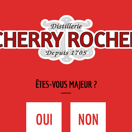
de
Marques
Industrie
GE
DE DISTRIBUTEURS
& GASTRONOMIE
L
ÊTES-VOUS MAJEUR ?
 L’HERMITAGE
OUI
NON
mmunauté des Frères Maristes du Monastère de l’Hermitage, met au point la for
n et de la distillation de 33 plantes.
rande notoriété.