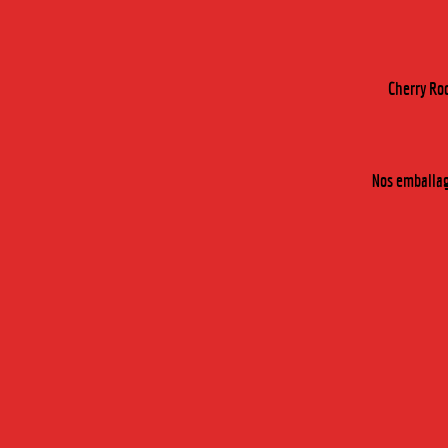
Ce succès engendra au fil du temps de très n
Alcool blanc issu de la macération et de la di
boit frappée sur de la glace ou en cocktail, 
grog, l'Arquebuse offre une saveur de plantes in
Cherry Roc
Nos emballage
ARQUEBUSE 35CL
ARQ