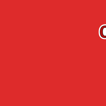
FR
Gamme
Arquebuse 
CHERRY-ROCHER
L’HERMITA
Accueil
›
Arquebuse de L’Hermitage
ARQUEBUSE DE
En 1857, Frère Emmanuel, herboriste de la Co
l’Hermitage.
Ce merveilleux produit est issu de la macératio
La qualité de l’Arquebuse lui valut une très g