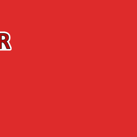
Contact
La Boutique
’ENTREPRISE
ACTUALITÉS
mule définitive de l’Arquebuse de