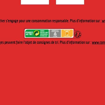
ombreuses contrefaçons.
stillation de 33 plantes, l’Arquebuse de l’Hermitage, sans sucre ni conservateur, v
additionnée de jus de citron et/ou de limonade ou simplement avec du jus d’ananas
tenses. En cuisine, elle relèvera vos recettes.
her s'engage pour une consommation responsable. Plus d'information sur :
ww
s peuvent faire l'objet de consignes de tri. Plus d'information sur :
www.cons
UEBUSE 70CL