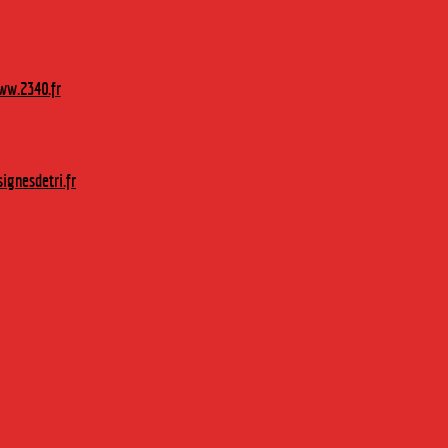
ous offre un goût intense et unique. Elle se
. En infusion, avec de l'eau chaude ou en
w.2340.fr
ignesdetri.fr