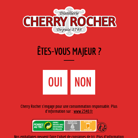
FR
Cherry-rocher - Alcool de fruits ( crème, liqueurs et spiritueux ) et extraits aromatiques
de plantes
ÊTES-VOUS MAJEUR ?
MENU
La Boutique
Contact
Accueil
›
L’entreprise ›
L’entreprise
OUI
NON
L’ENTREPRISE
Cherry Rocher s'engage pour une consommation responsable. Plus
d'information sur :
www.2340.fr
Mentions légales
|
Politique de confidentialité
| © Cherry-Rocher 2018
L'abus d'alcool est dangereux pour la santé. à consommer avec
Nos emballages peuvent faire l'objet de consignes de tri. Plus d'information