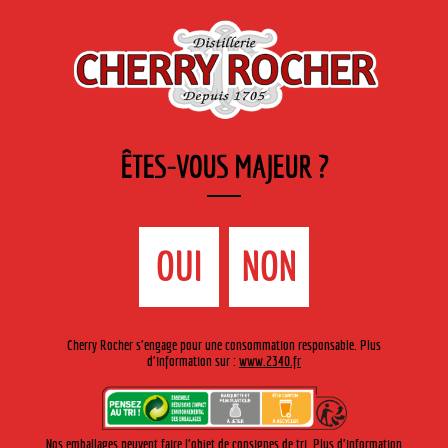
FR
Cherry-rocher - Alcool de fruits ( crème, liqueurs et spiritueux ) et extraits aromatiques
de plantes
ÊTES-VOUS MAJEUR ?
MENU
La Boutique
Contact
Accueil
›
Gamme Cherry-Rocher
›
Cocktail chaud
OUI
NON
GAMME CHERRY-ROCHER
Cherry Rocher s'engage pour une consommation responsable. Plus
d'information sur :
www.2340.fr
COCKTAIL CHAUD
L’Irish coffee est le numéro 1 des cocktails chaud !
Nos emballages peuvent faire l'objet de consignes de tri. Plus d'information