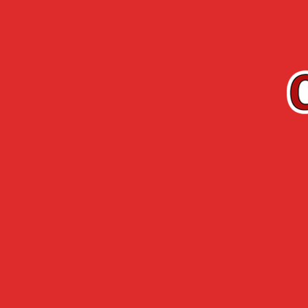
FR
Gamme
Arquebuse 
CHERRY-ROCHER
L’HERMITA
Accueil
›
Industriels de l’alimentaire et profe
INDUSTRIELS 
DE LA GASTR