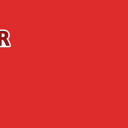
Contact
La Boutique
’ENTREPRISE
ACTUALITÉS
 gastronomie
OFESSIONNELS