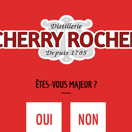
de
Marques
Industrie
GE
DE DISTRIBUTEURS
& GASTRONOMIE
L
ssionnels de la gastronomie ›
Industriels de l’alimentaire et professionnels de la
ÊTES-VOUS MAJEUR ?
DE L’ALIMENTAIRE ET PR
ONOMIE
OUI
NON