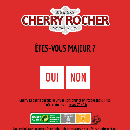
FR
Cherry-rocher - Alcool de fruits ( crème, liqueurs et spiritueux ) et extraits aromatiques
de plantes
ÊTES-VOUS MAJEUR ?
MENU
La Boutique
Contact
Accueil
›
Cherry Rocher - Mojito Live Tour
›
Festival de la Paille
OUI
NON
FESTIVAL DE LA PAILLE
Cherry Rocher s'engage pour une consommation responsable. Plus
d'information sur :
www.2340.fr
Les 28 juillet et 29 juillet 2023 à
Métabief (25)
www.festivalpaille.fr
Nos emballages peuvent faire l'objet de consignes de tri. Plus d'information