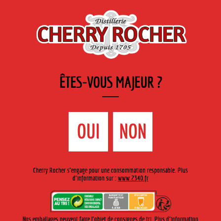
FR
Cherry-rocher - Alcool de fruits ( crème, liqueurs et spiritueux ) et extraits aromatiques
de plantes
ÊTES-VOUS MAJEUR ?
MENU
La Boutique
Contact
Accueil
›
Gamme Cherry-Rocher
›
Fruits à l'eau de vie
>
Petites
OUI
NON
Cerises à Croquer
Cherry Rocher s'engage pour une consommation responsable. Plus
d'information sur :
www.2340.fr
Nos emballages peuvent faire l'objet de consignes de tri. Plus d'information