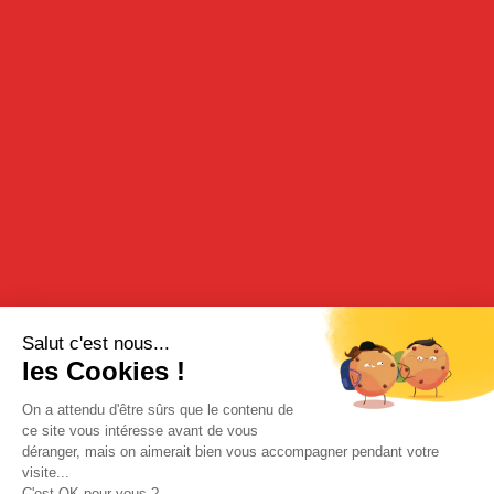
PETITES CERISES À CROQUER
39cl - 16°
DESCRIPTION
Retrouvez dans ce joli bocal une sélection de cerises
dénoyautées et prêtes à grignoter.
DÉGUSTATION
Nature ou accompagnement d’un dessert.
RECETTE