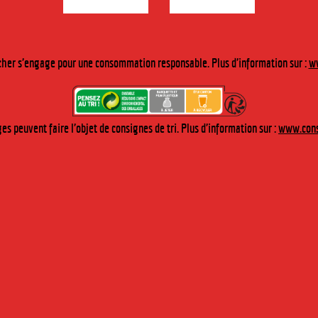
CERTIFIÉE AB
50cl - 15°
her s'engage pour une consommation responsable. Plus d'information sur :
ww
DESCRIPTION
Cette crème de framboise est élaborée à partir de framboises issues de
l’agriculture biologique.
s peuvent faire l'objet de consignes de tri. Plus d'information sur :
www.cons
DÉGUSTATION
Appréciez la saveur riche et la robe pourpre de cette crème idéale
pour accompagner les vins blancs et les champagnes.
RECETTE
En coulis sur fromage blanc ou de la glace vanille.
ACHETER SUR NOTRE BOUTIQUE EN LIGNE