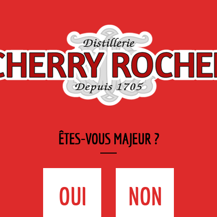
de
Marques
Industrie
GE
DE DISTRIBUTEURS
& GASTRONOMIE
L
io
>
Crème de framboise BIO certifiée AB
ÊTES-VOUS MAJEUR ?
CRÈME DE
FRAMBOISE BIO
OUI
NON