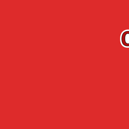
FR
Gamme
Arquebuse 
CHERRY-ROCHER
L’HERMITA
Accueil
›
Gamme Cherry-Rocher
›
Gamme B