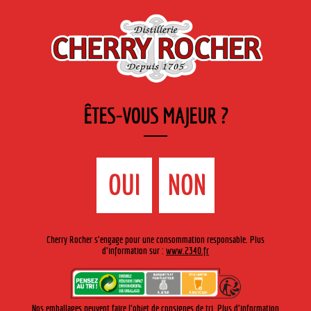
FR
Cherry-rocher - Alcool de fruits ( crème, liqueurs et spiritueux ) et extraits aromatiques
de plantes
ÊTES-VOUS MAJEUR ?
MENU
La Boutique
Contact
Accueil
›
Cocktail du mois
›
OUI
NON
COCKTAIL DU MOIS DE MARS : FLEUR DE
Cherry Rocher s'engage pour une consommation responsable. Plus
MARS
d'information sur :
www.2340.fr
Célébrez le mois de mars avec notre Fleur de Mars, un cocktail
floral et délicatement fruité, idéal pour accueillir les premiers
Nos emballages peuvent faire l'objet de consignes de tri. Plus d'information