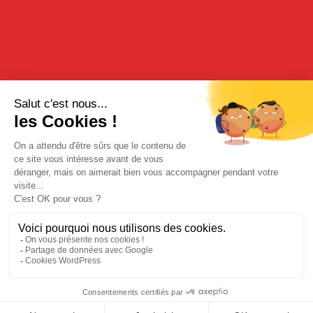
citron vert frais.
Complétez avec quelques glaçons, puis secouez énergiquement.
Versez dans un grand verre, puis ajoutez 6 cl d’eau pétillante
bien fraîche, ou du tonic pour une note plus amère.
Décorez avec une tranche fine de poire et une fleur comestible
pour une touche élégante et printanière.
LA SÉLECTION CHERRY ROCHER :
Le Fleur de Mars est un cocktail floral et fruité, parfait pour les
premiers jours de printemps. La liqueur de violette apporte une
touche délicate et parfumée, équilibrée par la poire Williams,
douce et juteuse. Le citron vert dynamise l’ensemble, tandis que
l’eau pétillante rafraîchit le tout. Une création élégante qui met
en valeur le savoir-faire aromatique de Cherry Rocher.
Mentions légales
|
Politique de confidentialité
| © Cherry-Rocher 2018
L'abus d'alcool est dangereux pour la santé. à consommer avec
modération.