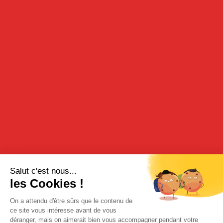
DÉGUSTATION
Enjoy this aperitif with ice cubes in 5 times its volume of water.
RECETTE
COCKTAIL IDEA
And if you changed the traditional Anisette aperitif for an
Anisette cocktail style?
Blue Cloud Cocktail
3 cl Anisette Diamant
2 cl Gin
1 cl
liqueur de curaçao
1 cl lemon juice
Tonic
Make the « Blue Cloud » cocktail in a shaker by adding all the
ingredients except the tonic. In the shaker, add ice cubes then
beat vigorously for several seconds. Pour into a glass then top it
up with tonic.
Good tasting !