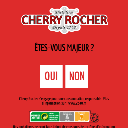
FR
Cherry-rocher - Alcool de fruits ( crème, liqueurs et spiritueux ) et extraits aromatiques
de plantes
ÊTES-VOUS MAJEUR ?
MENU
La Boutique
Contact
Accueil
›
Gamme Cherry-Rocher
›
Anisette
>
Anisette Diamant
OUI
NON
Cherry Rocher s'engage pour une consommation responsable. Plus
d'information sur :
www.2340.fr
Nos emballages peuvent faire l'objet de consignes de tri. Plus d'information