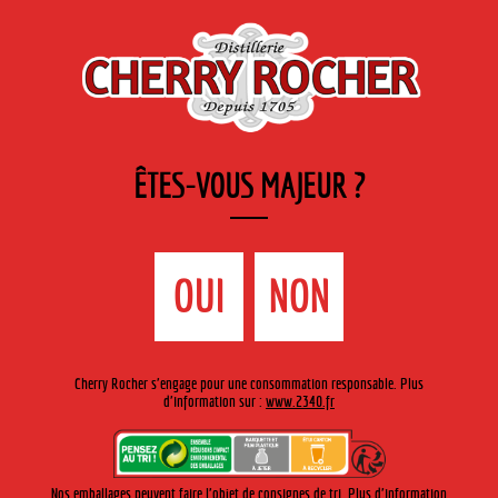
FR
Cherry-rocher - Alcool de fruits ( crème, liqueurs et spiritueux ) et extraits aromatiques
de plantes
ÊTES-VOUS MAJEUR ?
MENU
La Boutique
Contact
Accueil
›
Gamme Cherry-Rocher
›
Crèmes de fruits Bouteille
OUI
NON
traditionnelle
>
Crème de Framboise
Cherry Rocher s'engage pour une consommation responsable. Plus
d'information sur :
www.2340.fr
Nos emballages peuvent faire l'objet de consignes de tri. Plus d'information