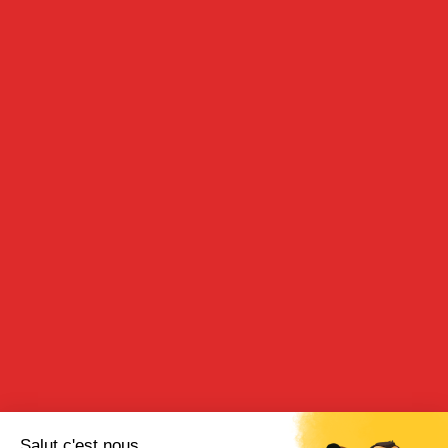
CRÈME DE FRAMBOISE
70cl - 16°
DESCRIPTION
Elaborée à partir de macération de framboises dans l’alcool.
Cette crème de framboise se caractérise par ses notes
gourmandes et savoureuses.
Dénomination légale : crème de framboise.
DÉGUSTATION
Apéritif : une dose de framboise pour quatre doses de vin blanc,
crémant ou de champagne