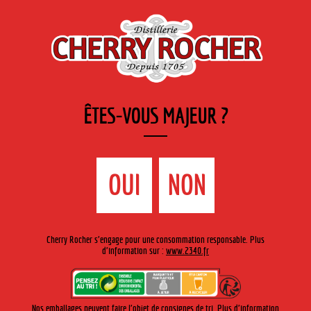
FR
Cherry-rocher - Alcool de fruits ( crème, liqueurs et spiritueux ) et extraits aromatiques
de plantes
ÊTES-VOUS MAJEUR ?
MENU
La Boutique
Contact
Accueil
›
Gamme Cherry-Rocher
›
Crèmes de fruits Bouteille
OUI
NON
traditionnelle
>
Crème de Myrtille
Cherry Rocher s'engage pour une consommation responsable. Plus
d'information sur :
www.2340.fr
Nos emballages peuvent faire l'objet de consignes de tri. Plus d'information