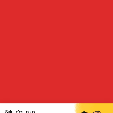
CRÈME DE MYRTILLE
70cl
DESCRIPTION
Obtenue à partir de macération de fruits dans l’alcool, cette
crème vous offre toutes les saveurs d’un fruit sauvage.
DÉGUSTATION
Apéritif : une dose de crème de myrtille pour quatre doses de vin