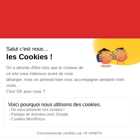
3 cl de
triple sec
1 cl de
crème de cassis
1 cl de jus de citron
Tonic
Dans un shaker, versez le Gin Pondy, le triple sec, la crème de
cassis et le jus de citron puis frappez.
Servez dans un verre type « Martini » puis allongez avec du
Tonic.
Décorez le verre avec un zeste de Combava pour apporter à
votre cocktail une touche d’exotisme.
Bonne dégustation !
ACHETER SUR NOTRE BOUTIQUE EN LIGNE
Mentions légales
|
Politique de confidentialité
| © Cherry-Rocher 2018
L'abus d'alcool est dangereux pour la santé. à consommer avec
modération.