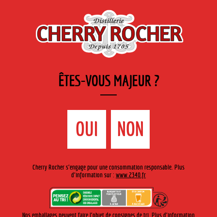
FR
Cherry-rocher - Alcool de fruits ( crème, liqueurs et spiritueux ) et extraits aromatiques
de plantes
ÊTES-VOUS MAJEUR ?
MENU
La Boutique
Contact
Accueil
›
Gamme Cherry-Rocher
›
Gin
>
Gin Pondy
OUI
NON
Cherry Rocher s'engage pour une consommation responsable. Plus
d'information sur :
www.2340.fr
Nos emballages peuvent faire l'objet de consignes de tri. Plus d'information