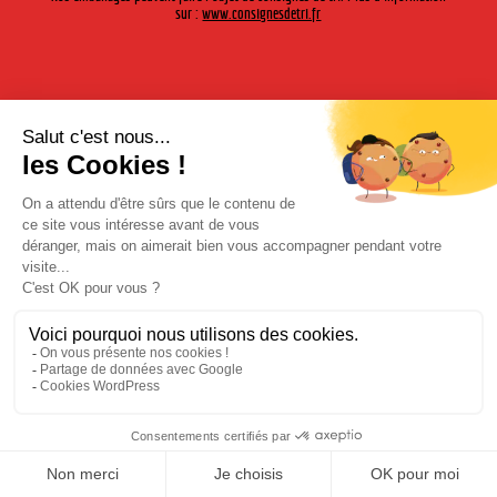
sur :
www.consignesdetri.fr
Pour sa 7ème édition, la voix du
rock ne vous promet non pas 2,
mais 3 jours de festivals et 18
artistes pour une ambiance de
folie.
Au programme : Kyo, Dirty Rodeo, Lofofora, Les Tambours du
Bronx, Les Cameleons et tant d’autres…
Mentions légales
|
Politique de confidentialité
| © Cherry-Rocher 2018
L'abus d'alcool est dangereux pour la santé. à consommer avec
modération.
L'abus d'alcool est dangereux pour la santé. à consommer avec modération.