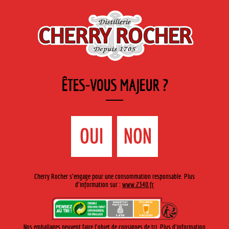
FR
Cherry-rocher - Alcool de fruits ( crème, liqueurs et spiritueux ) et extraits aromatiques
de plantes
ÊTES-VOUS MAJEUR ?
MENU
La Boutique
Contact
Accueil
›
Cherry Rocher - Mojito Live Tour
›
La voix du rock
OUI
NON
LA VOIX DU ROCK
Cherry Rocher s'engage pour une consommation responsable. Plus
d'information sur :
www.2340.fr
Du 3 au 5 juin 2022 à Valence-en-
Poitou (86)
https://www.lavoixdurock.fr
Nos emballages peuvent faire l'objet de consignes de tri. Plus d'information