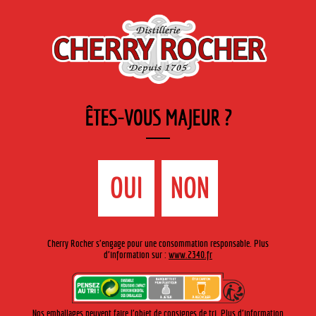
FR
Cherry-rocher - Alcool de fruits ( crème, liqueurs et spiritueux ) et extraits aromatiques
de plantes
ÊTES-VOUS MAJEUR ?
MENU
La Boutique
Contact
Accueil
›
Cherry Rocher - Mojito Live Tour
›
Ô Lac
OUI
NON
Ô LAC
Cherry Rocher s'engage pour une consommation responsable. Plus
d'information sur :
www.2340.fr
Les 7, 8 et 9 juillet 2023 à
Châteauneuf-sur-Isère (26)
www.olac-festival.fr
Nos emballages peuvent faire l'objet de consignes de tri. Plus d'information