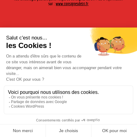
sur :
www.consignesdetri.fr
Situé au coeur de
l’agglomération Valence
Romans, en bordure du Lac
d’Aiguille, Ō LAC
FESTIVAL aura lieu les
vendredi 7, samedi 8 et dimanche 9 Juillet 2023. L’édition 2023
Ō LAC Festival propose une programmation inédite et variée.
La scène sur l’eau de Ō LAC Festival permettra d’acclamer vos
artistes préférés et vibrer avec eux tout au long d’un week-end.
Mentions légales
|
Politique de confidentialité
| © Cherry-Rocher 2018
L'abus d'alcool est dangereux pour la santé. à consommer avec
modération.
L'abus d'alcool est dangereux pour la santé. à consommer avec modération.