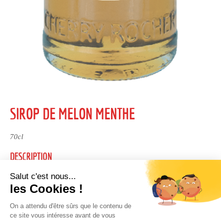
SIROP DE MELON MENTHE
70cl
DESCRIPTION
Sirop aux saveurs gourmandes de melon et de menthe.
A conserver à température ambiante.
DÉGUSTATION