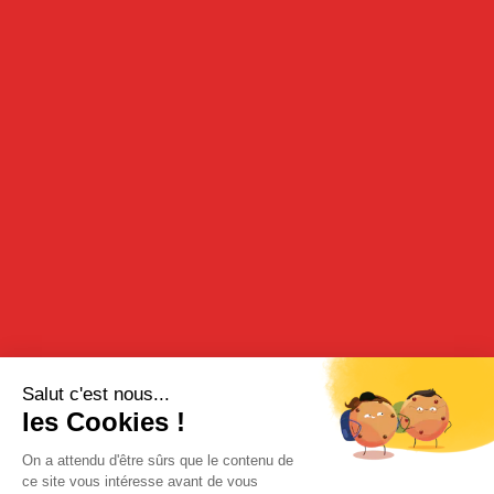
SIROP DE PASTÈQUE
70 cl
DESCRIPTION
Apportez la saveur fraiche et estivale de la pastèque à vos
boissons grâce au sirop de pastèque Cherry Rocher.
A conserver à température ambiante.
DÉGUSTATION