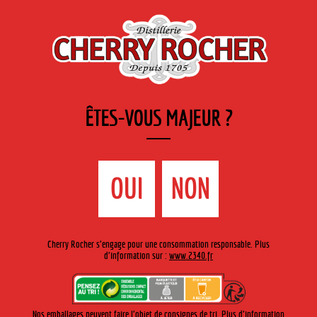
FR
Cherry-rocher - Alcool de fruits ( crème, liqueurs et spiritueux ) et extraits aromatiques
de plantes
ÊTES-VOUS MAJEUR ?
MENU
La Boutique
Contact
Accueil
›
Gamme Cherry-Rocher
›
Sirops
>
Sirop de pastèque
OUI
NON
Cherry Rocher s'engage pour une consommation responsable. Plus
d'information sur :
www.2340.fr
Nos emballages peuvent faire l'objet de consignes de tri. Plus d'information