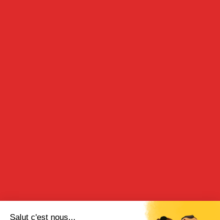
SIROP DE FRAISE
70cl
DESCRIPTION
Cherry Rocher vous offre toutes les saveurs et l’intensité de la
fraise dans un sirop de tradition. Notre sirop de fraise est
élaboré à partir d’un assemblage de sucres sélectionnés et d’un
extrait naturel de fraise. Ainsi, il apporte une note fruitée
caractéristique de la fraise à vos boissons désaltérantes et à vos
cocktails. Il permet également de relever agréablement certains
desserts.