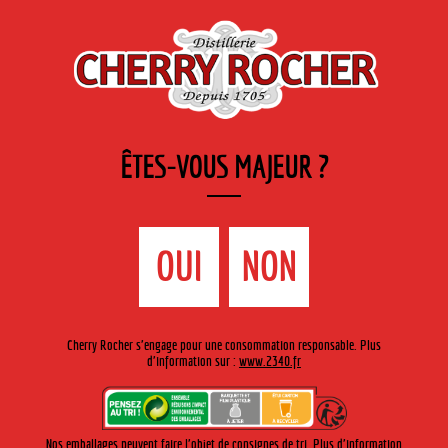
FR
Cherry-rocher - Alcool de fruits ( crème, liqueurs et spiritueux ) et extraits aromatiques
de plantes
ÊTES-VOUS MAJEUR ?
MENU
La Boutique
Contact
Accueil
›
Gamme Cherry-Rocher
›
Sirops
>
Sirop de Fraise
OUI
NON
Cherry Rocher s'engage pour une consommation responsable. Plus
d'information sur :
www.2340.fr
Nos emballages peuvent faire l'objet de consignes de tri. Plus d'information