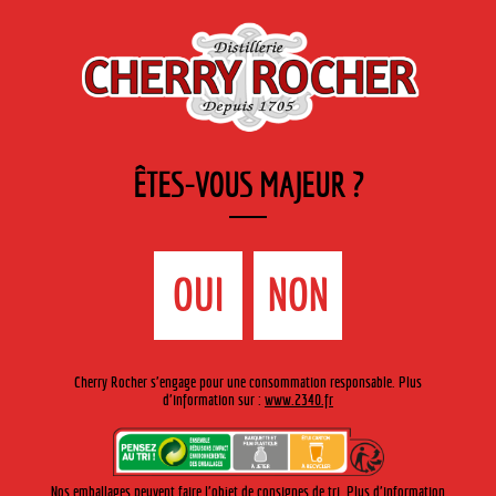
FR
Cherry-rocher - Alcool de fruits ( crème, liqueurs et spiritueux ) et extraits aromatiques
de plantes
ÊTES-VOUS MAJEUR ?
MENU
La Boutique
Contact
Accueil
›
Gamme Cherry-Rocher
›
Crèmes de fruits 70cl
>
OUI
NON
Crème de framboise
Cherry Rocher s'engage pour une consommation responsable. Plus
d'information sur :
www.2340.fr
Nos emballages peuvent faire l'objet de consignes de tri. Plus d'information