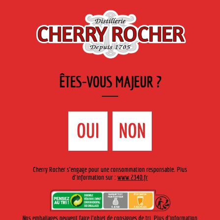
FR
Cherry-rocher - Alcool de fruits ( crème, liqueurs et spiritueux ) et extraits aromatiques
de plantes
ÊTES-VOUS MAJEUR ?
MENU
La Boutique
Contact
Accueil
›
Gamme Cherry-Rocher
›
Crèmes de fruits 70cl
>
OUI
NON
Crème de pamplemousse rose
Cherry Rocher s'engage pour une consommation responsable. Plus
d'information sur :
www.2340.fr
Nos emballages peuvent faire l'objet de consignes de tri. Plus d'information