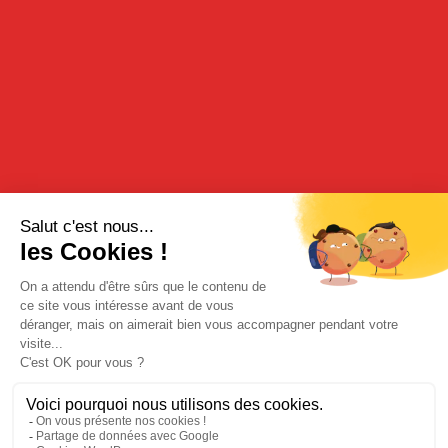
DÉGUSTATION
La crème d’agrumes se consomme en kir avec un rosé, pure avec
des glaçons ou en coulis sur une salade de fruits ou de la glace.
Cocktail fraicheur : une dose de crème d’agrumes, une dose de
Cherry Brandy, une dose de Rhum, une dose de jus de fruit frais.
Servir glacé avec une tranche d’orange.
RECETTE
Idéale pour parfumer les pâtisseries à l’orange.
ACHETER SUR NOTRE BOUTIQUE EN LIGNE