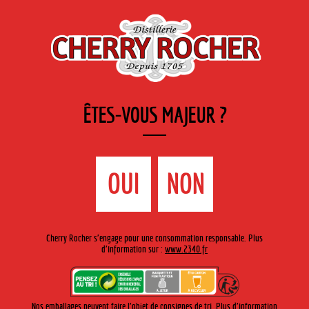
FR
Cherry-rocher - Alcool de fruits ( crème, liqueurs et spiritueux ) et extraits aromatiques
de plantes
ÊTES-VOUS MAJEUR ?
MENU
La Boutique
Contact
Accueil
›
Gamme Cherry-Rocher
›
Crèmes de fruits 35cl
>
OUI
NON
Crème d’agrumes 35cl
Cherry Rocher s'engage pour une consommation responsable. Plus
d'information sur :
www.2340.fr
Nos emballages peuvent faire l'objet de consignes de tri. Plus d'information