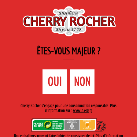
FR
Cherry-rocher - Alcool de fruits ( crème, liqueurs et spiritueux ) et extraits aromatiques
de plantes
ÊTES-VOUS MAJEUR ?
MENU
La Boutique
Contact
Accueil
›
Gamme Cherry-Rocher
›
Crèmes de fruits 35cl
>
OUI
NON
Crème de café
Cherry Rocher s'engage pour une consommation responsable. Plus
d'information sur :
www.2340.fr
Nos emballages peuvent faire l'objet de consignes de tri. Plus d'information