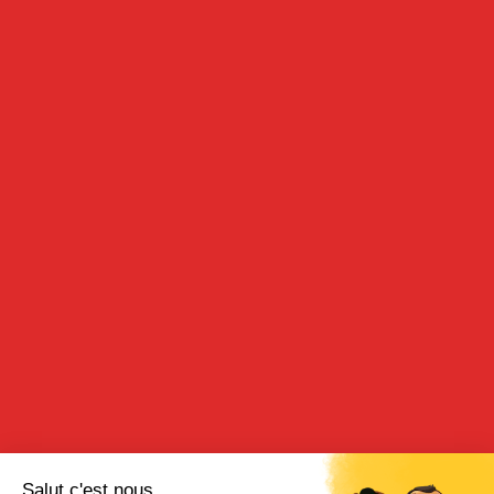
CRÈME DE CAFÉ
35cl - 15°
DESCRIPTION
Retrouvez dans cette crème de café l’intensité et le gout d’un
café puissant. Cette crème de café est élaborée à partir de
macération de café dans l’alcool.
DÉGUSTATION
Se consomme nature bien frais ou avec des glaçons, ou
accompagnée de glace. Elle est idéale pour confectionner des
apéritifs. Elle est également appréciée en coulis sur une glace à
la vanille, accompagnée d’un carré de chocolat.