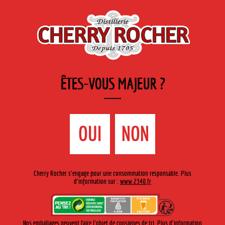
FR
Cherry-rocher - Alcool de fruits ( crème, liqueurs et spiritueux ) et extraits aromatiques
de plantes
ÊTES-VOUS MAJEUR ?
MENU
La Boutique
Contact
Accueil
›
Gamme Cherry-Rocher
›
Crèmes de fruits 35cl
>
OUI
NON
Crème de violette
Cherry Rocher s'engage pour une consommation responsable. Plus
d'information sur :
www.2340.fr
Nos emballages peuvent faire l'objet de consignes de tri. Plus d'information