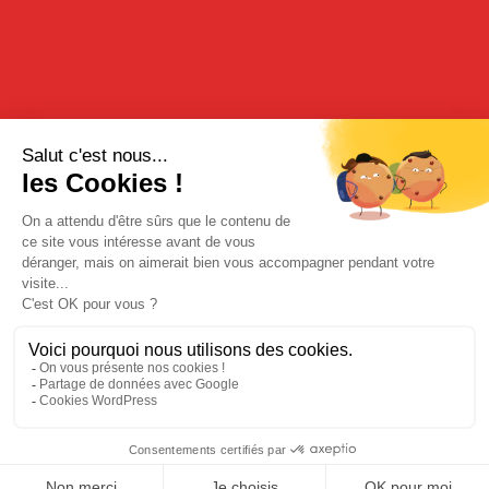
Elle est idéale pour réaliser de nombreuses recettes de cocktails
mais également des desserts. La crème de violette peut ainsi être
utilisée en coulis sur de la glace ou pour aromatiser une salade
de fruits.
RECETTE
Idée cocktail :
L’Aviation
4 cl de
Gin
2cl de crème de violette
2 cl de
liqueur de cerise
– médaille d’Or 2023
2 cl de jus de citron
ACHETER SUR NOTRE BOUTIQUE EN LIGNE
Mentions légales
|
Politique de confidentialité
| © Cherry-Rocher 2018
L'abus d'alcool est dangereux pour la santé. à consommer avec
modération.