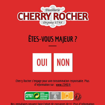
FR
Cherry-rocher - Alcool de fruits ( crème, liqueurs et spiritueux ) et extraits aromatiques
de plantes
ÊTES-VOUS MAJEUR ?
MENU
La Boutique
Contact
Accueil
›
Gamme Cherry-Rocher
›
Liqueurs cocktails
>
Liqueur
OUI
NON
de banane
Cherry Rocher s'engage pour une consommation responsable. Plus
d'information sur :
www.2340.fr
Nos emballages peuvent faire l'objet de consignes de tri. Plus d'information