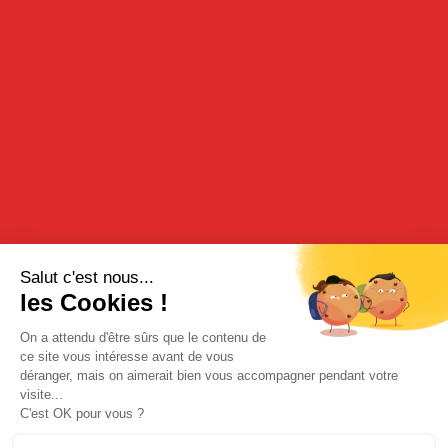
35cl - 25°
DESCRIPTION
Notre liqueur de banane est élaborée à partir de macération de
bananes dans l’alcool. Retrouvez les parfums un peu confis de la
banane.
DÉGUSTATION
Pure sur des glaçons ou idéale pour réaliser des recettes
cocktails.
Cocktail BananaSlip : Deux doses de liqueur de banane, trois
doses de rhum et une dose de jus d’orange.
RECETTE
Pour parfumer les glaces ou les pâtisseries à la banane.
ACHETER SUR NOTRE BOUTIQUE EN LIGNE