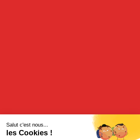
35cl - 40°
DESCRIPTION
Notre liqueur triple sec est obtenue par macération puis
distillation d’écorces d’oranges. Sa puissance aromatique en
fond l’allier parfait des cocktails les plus réussis.
DÉGUSTATION
Peut s’utiliser comme aromatisation dans une préparation salée
ou sucrée ou comme base pour des recettes cocktails.
Apéritif :
Une dose de triple sec à consommer bien glacé avec un geste de
citron vert.
Cocktail cosmopolitain :
Une dose de jus de citron vert, deux doses de jus de Cranberry,
deux doses de triple sec, quatre doses de vodka.
RECETTE