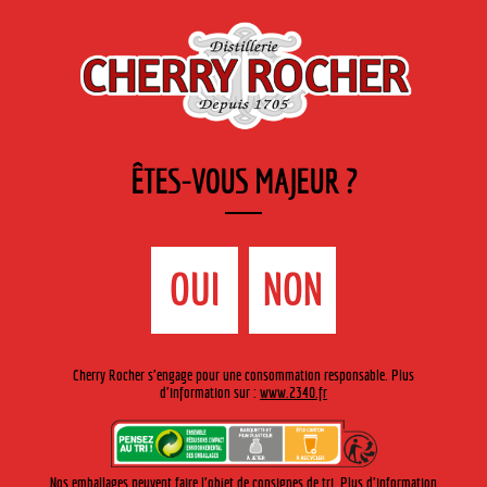
FR
Cherry-rocher - Alcool de fruits ( crème, liqueurs et spiritueux ) et extraits aromatiques
de plantes
ÊTES-VOUS MAJEUR ?
MENU
La Boutique
Contact
Accueil
›
Gamme Cherry-Rocher
›
Liqueurs cocktails
>
Liqueur
OUI
NON
triple sec
Cherry Rocher s'engage pour une consommation responsable. Plus
d'information sur :
www.2340.fr
Nos emballages peuvent faire l'objet de consignes de tri. Plus d'information