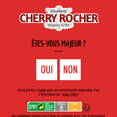
FR
Cherry-rocher - Alcool de fruits ( crème, liqueurs et spiritueux ) et extraits aromatiques
de plantes
ÊTES-VOUS MAJEUR ?
MENU
La Boutique
Contact
Accueil
›
Gamme Cherry-Rocher
›
Liqueurs cocktails
>
Liqueur
OUI
NON
de poire William
Cherry Rocher s'engage pour une consommation responsable. Plus
d'information sur :
www.2340.fr
Nos emballages peuvent faire l'objet de consignes de tri. Plus d'information