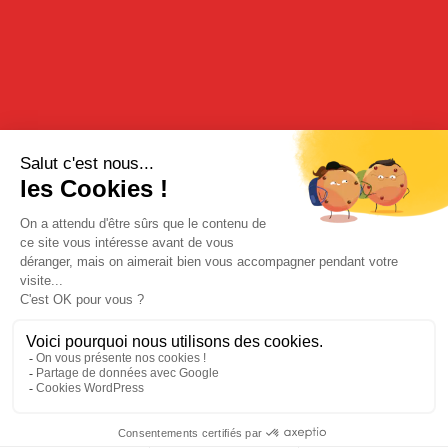
william révèle les saveurs puissantes de la poire.
DÉGUSTATION
En apéritif une dose de poire pour quatre doses de crément ou
de champagne.
Cocktail « l’alien » : Une dose de liqueur de poire, une dose de
rhum blanc, une dose de jus de corossol.
RECETTE
Dessert en coulis sur du sorbet avec de la poire.
ACHETER SUR NOTRE BOUTIQUE EN LIGNE
Mentions légales
|
Politique de confidentialité
| © Cherry-Rocher 2018
L'abus d'alcool est dangereux pour la santé. à consommer avec
modération.